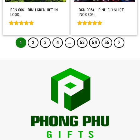
BGN 006 – BÌNH GIỮ NHIỆT IN
BGN 006A – BÌNH GIỮ NHIỆT
LOGO…
INOX 304…
Rated
0
Rated
0
out of 5
out of 5
1
2
3
4
…
53
54
55