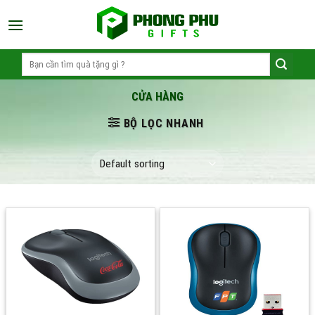
Skip
to
content
Search
for:
CỬA HÀNG
BỘ LỌC NHANH