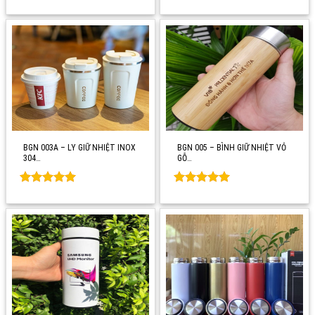
Rated
0
Rated
0
out of 5
out of 5
BGN 003A – LY GIỮ NHIỆT INOX
BGN 005 – BÌNH GIỮ NHIỆT VỎ
304…
GỖ…
Rated
0
Rated
0
out of 5
out of 5