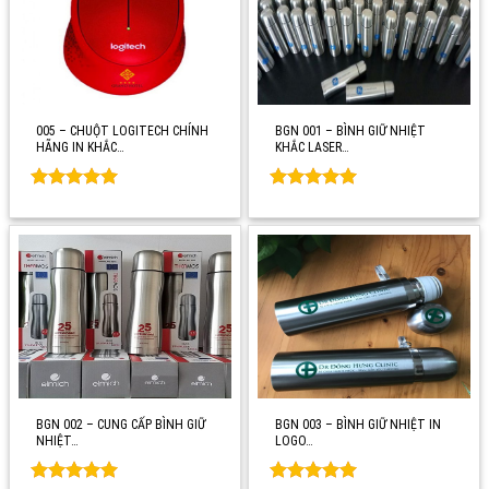
005 – CHUỘT LOGITECH CHÍNH
BGN 001 – BÌNH GIỮ NHIỆT
HÃNG IN KHẮC…
KHẮC LASER…
Rated
0
Rated
0
out of 5
out of 5
BGN 002 – CUNG CẤP BÌNH GIỮ
BGN 003 – BÌNH GIỮ NHIỆT IN
NHIỆT…
LOGO…