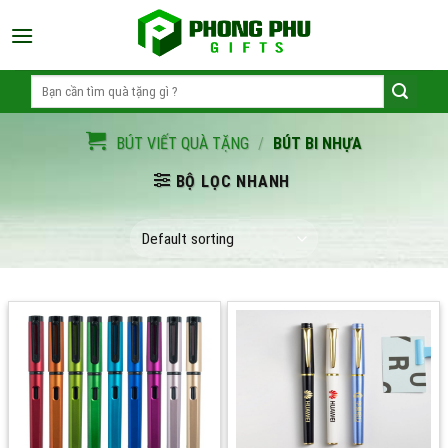
Skip
to
content
Search
for:
BÚT VIẾT QUÀ TẶNG
/
BÚT BI NHỰA
BỘ LỌC NHANH