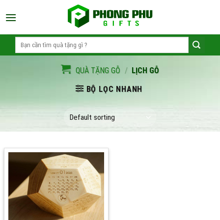
Skip
to
content
Search
for:
QUÀ TẶNG GỖ
/
LỊCH GỖ
BỘ LỌC NHANH