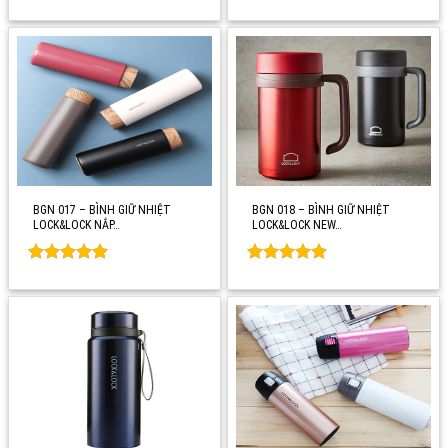
Rated
0
Rated
0
out of 5
out of 5
BGN 017 – BÌNH GIỮ NHIỆT
BGN 018 – BÌNH GIỮ NHIỆT
LOCK&LOCK NẮP…
LOCK&LOCK NEW…
Rated
0
Rated
0
out of 5
out of 5