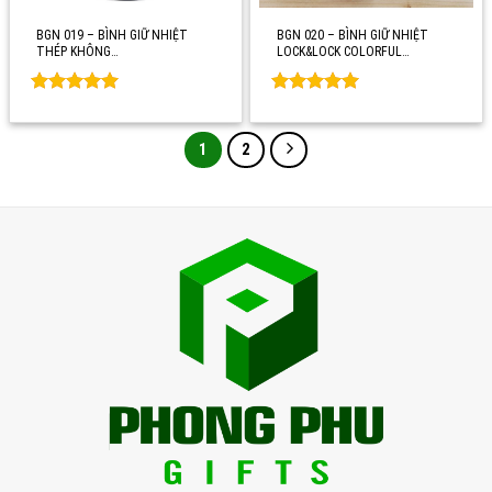
BGN 019 – BÌNH GIỮ NHIỆT
BGN 020 – BÌNH GIỮ NHIỆT
THÉP KHÔNG…
LOCK&LOCK COLORFUL…
Rated
0
Rated
0
out of 5
out of 5
1
2