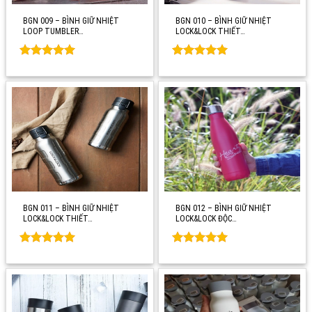
BGN 009 – BÌNH GIỮ NHIỆT
BGN 010 – BÌNH GIỮ NHIỆT
LOOP TUMBLER…
LOCK&LOCK THIẾT…
Rated
0
Rated
0
out of 5
out of 5
BGN 011 – BÌNH GIỮ NHIỆT
BGN 012 – BÌNH GIỮ NHIỆT
LOCK&LOCK THIẾT…
LOCK&LOCK ĐỘC…
Rated
0
Rated
0
out of 5
out of 5