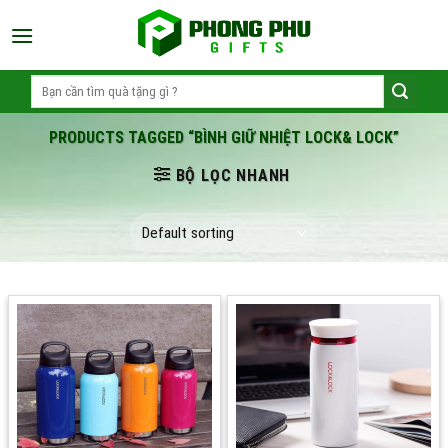
Skip
to
content
Search
for:
PRODUCTS TAGGED “BÌNH GIỮ NHIỆT LOCK& LOCK”
BỘ LỌC NHANH