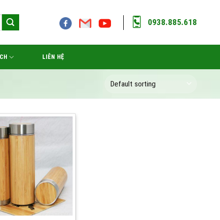
0938.885.618
ÁCH
LIÊN HỆ