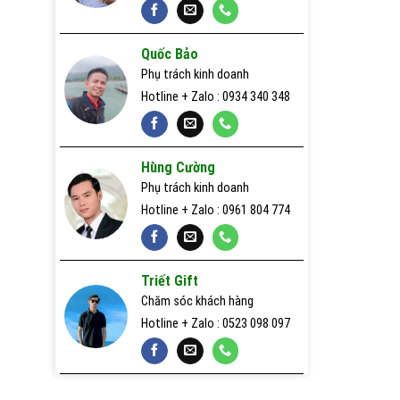
Quà tặng gỗ
Quốc Bảo
Sản xuất pin dự phòng nhanh 24h
Phụ trách kinh doanh
Hotline + Zalo : 0934 340 348
Sản xuất usb nhanh 24h
Sổ da, sổ giấy quà tặng
Hùng Cường
Usb quà tặng
Phụ trách kinh doanh
Hotline + Zalo : 0961 804 774
Triết Gift
Chăm sóc khách hàng
Hotline + Zalo : 0523 098 097