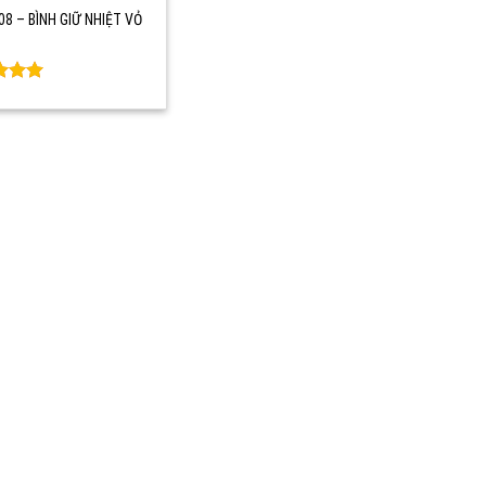
08 – BÌNH GIỮ NHIỆT VỎ
d
0
f 5