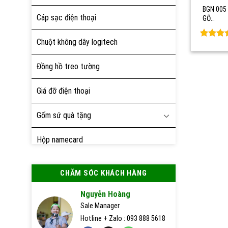
BGN 005 
Cáp sạc điện thoại
GỖ…
Chuột không dây logitech
Rated
0
out of 
Đồng hồ treo tường
Giá đỡ điện thoại
Gốm sứ quà tặng
Hộp namecard
Hộp quà tặng
CHĂM SÓC KHÁCH HÀNG
Nón bảo hiểm
Nguyễn Hoàng
Sale Manager
Pin sạc dự phòng
Hotline + Zalo : 093 888 5618