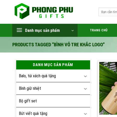
Skip
to
Search
for:
content
Danh mục sản phẩm
TRANG CHỦ
PRODUCTS TAGGED “BÌNH VỎ TRE KHẮC LOGO”
DANH MỤC SẢN PHẨM
Balo, túi xách quà tặng
Bình giữ nhiệt
Bộ gift set
Bút viết quà tặng