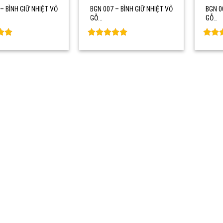
– BÌNH GIỮ NHIỆT VỎ
BGN 007 – BÌNH GIỮ NHIỆT VỎ
BGN 0
GỖ…
GỖ…
Rated
0
Rate
5
out of 5
out o