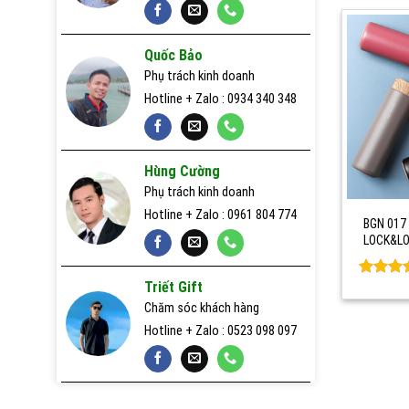
Quà tặng gỗ
Quốc Bảo
Sản xuất pin dự phòng nhanh 24h
Phụ trách kinh doanh
Hotline + Zalo : 0934 340 348
Sản xuất usb nhanh 24h
Sổ da, sổ giấy quà tặng
Hùng Cường
Usb quà tặng
Phụ trách kinh doanh
Hotline + Zalo : 0961 804 774
BGN 017 
LOCK&LO
Triết Gift
Rated
0
out of 
Chăm sóc khách hàng
Hotline + Zalo : 0523 098 097