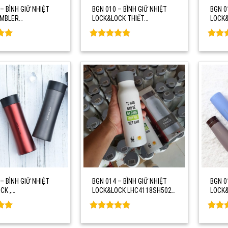
– BÌNH GIỮ NHIỆT
BGN 010 – BÌNH GIỮ NHIỆT
BGN 0
UMBLER…
LOCK&LOCK THIẾT…
LOCK&
Rated
0
Rate
5
out of 5
out o
– BÌNH GIỮ NHIỆT
BGN 014 – BÌNH GIỮ NHIỆT
BGN 0
CK ,…
LOCK&LOCK LHC4118SH502…
LOCK
Rated
0
Rate
5
out of 5
out o