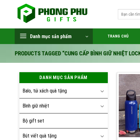
Skip
to
Search
for:
content
Danh mục sản phẩm
TRANG CHỦ
PRODUCTS TAGGED “CUNG CẤP BÌNH GIỮ NHIỆT LOC
DANH MỤC SẢN PHẨM
Balo, túi xách quà tặng
Bình giữ nhiệt
Bộ gift set
Bút viết quà tặng