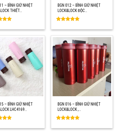
11 – BÌNH GIỮ NHIỆT
BGN 012 – BÌNH GIỮ NHIỆT
LOCK THIẾT…
LOCK&LOCK ĐỘC…
d
0
Rated
0
f 5
out of 5
15 – BÌNH GIỮ NHIỆT
BGN 016 – BÌNH GIỮ NHIỆT
&LOCK LHC4169…
LOCK&LOCK ,…
d
0
Rated
0
f 5
out of 5