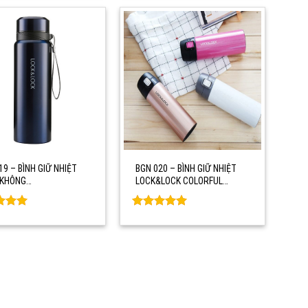
19 – BÌNH GIỮ NHIỆT
BGN 020 – BÌNH GIỮ NHIỆT
 KHÔNG…
LOCK&LOCK COLORFUL…
d
0
Rated
0
f 5
out of 5