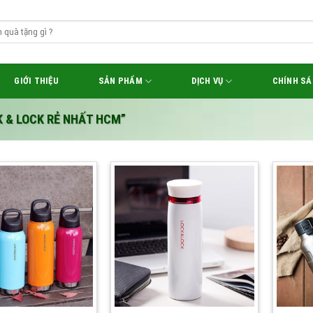
GIỚI THIỆU
SẢN PHẨM
DỊCH VỤ
CHÍNH S
K & LOCK RẺ NHẤT HCM”