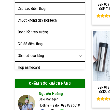
BGN 009 
Cáp sạc điện thoại
LOOP T
Chuột không dây logitech
Rated
0
out of 
Đồng hồ treo tường
Giá đỡ điện thoại
Gốm sứ quà tặng
Hộp namecard
Hộp quà tặng
CHĂM SÓC KHÁCH HÀNG
BGN 013 
Nón bảo hiểm
LOCK&LO
Nguyễn Hoàng
Sale Manager
Pin sạc dự phòng
Rated
0
Hotline + Zalo : 093 888 5618
out of 