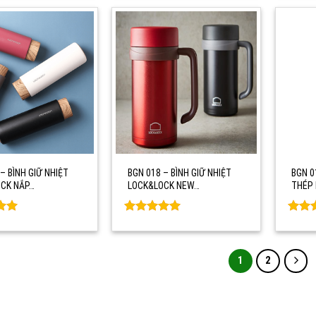
– BÌNH GIỮ NHIỆT
BGN 018 – BÌNH GIỮ NHIỆT
BGN 0
CK NẮP…
LOCK&LOCK NEW…
THÉP
Rated
0
Rate
5
out of 5
out o
1
2