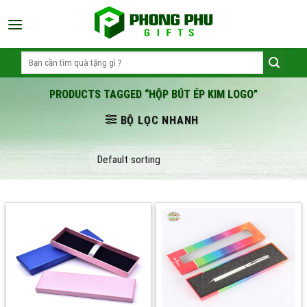
Skip
to
content
Search
for:
PRODUCTS TAGGED “HỘP BÚT ÉP KIM LOGO”
BỘ LỌC NHANH