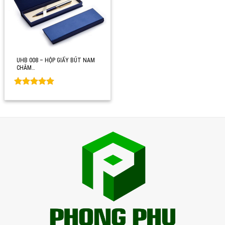
UHB 008 – HỘP GIẤY BÚT NAM
CHÂM…
Rated
0
out of 5