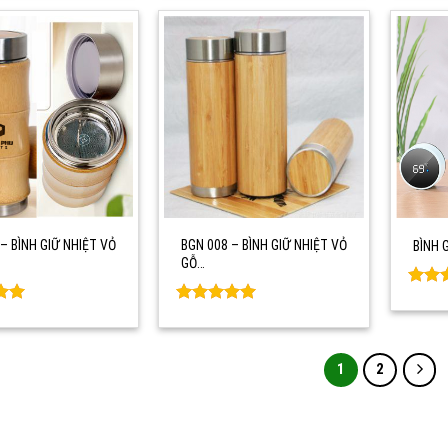
– BÌNH GIỮ NHIỆT VỎ
BGN 008 – BÌNH GIỮ NHIỆT VỎ
BÌNH 
GỖ…
Rate
out o
Rated
0
5
out of 5
1
2