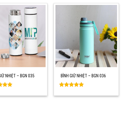
GIỮ NHIỆT – BGN 035
BÌNH GIỮ NHIỆT – BGN 036
d
0
Rated
0
f 5
out of 5