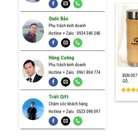
Quà tặng gỗ
Quốc Bảo
Sản xuất pin dự phòng nhanh 24h
Phụ trách kinh doanh
Hotline + Zalo : 0934 340 348
Sản xuất usb nhanh 24h
Sổ da, sổ giấy quà tặng
Hùng Cường
Usb quà tặng
Phụ trách kinh doanh
Hotline + Zalo : 0961 804 774
BGN 007 
GỖ…
Triết Gift
Rated
0
out of 
Chăm sóc khách hàng
Hotline + Zalo : 0523 098 097