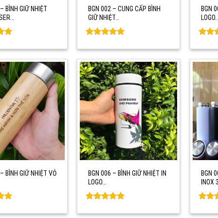
– BÌNH GIỮ NHIỆT
BGN 002 – CUNG CẤP BÌNH
BGN 0
SER…
GIỮ NHIỆT…
LOGO
Rated
0
Rate
5
out of 5
out o
– BÌNH GIỮ NHIỆT VỎ
BGN 006 – BÌNH GIỮ NHIỆT IN
BGN 0
LOGO…
INOX 
Rated
0
Rate
5
out of 5
out o