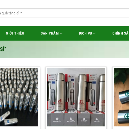
GIỚI THIỆU
SẢN PHẨM
DỊCH VỤ
CHÍNH S
SỈ”