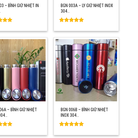
03 – BÌNH GIỮ NHIỆT IN
BGN 003A – LY GIỮ NHIỆT INOX
…
304…
d
0
Rated
0
f 5
out of 5
06A – BÌNH GIỮ NHIỆT
BGN 006B – BÌNH GIỮ NHIỆT
304…
INOX 304…
d
0
Rated
0
f 5
out of 5