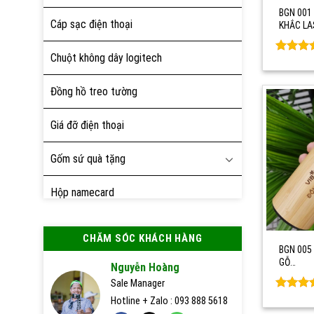
BGN 001 
Cáp sạc điện thoại
KHẮC LA
Chuột không dây logitech
Rated
0
out of 
Đồng hồ treo tường
Giá đỡ điện thoại
Gốm sứ quà tặng
Hộp namecard
Hộp quà tặng
CHĂM SÓC KHÁCH HÀNG
BGN 005 
Nón bảo hiểm
GỖ…
Nguyễn Hoàng
Sale Manager
Pin sạc dự phòng
Rated
0
Hotline + Zalo : 093 888 5618
out of 