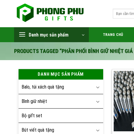
Skip
to
Search
for:
content
Danh mục sản phẩm
TRANG CHỦ
PRODUCTS TAGGED “PHÂN PHỐI BÌNH GIỮ NHIỆT GIÁ 
DANH MỤC SẢN PHẨM
Balo, túi xách quà tặng
Bình giữ nhiệt
Bộ gift set
Bút viết quà tặng