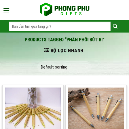
Skip
to
content
Search
for:
PRODUCTS TAGGED “PHÂN PHỐI BÚT BI”
BỘ LỌC NHANH