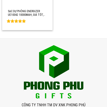
SẠC DỰ PHÒNG ENERGIZER
UE10042 10000MAH, GIÁ TỐT,…
Rated
0
out of 5
CÔNG TY TNHH TM DV XNK PHONG PHÚ