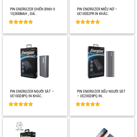
PIN ENERGIZER CHIẾN BINH II
PIN ENERGIZER MIÊU NỮ –
10,000MAH , GIÁ…
UE10032PR IN KHẮC…
Rated
0
Rated
0
out of 5
out of 5
PIN ENERGIZER NGƯỜI SẮT –
PIN ENERGIZER SIÊU NGƯỜI SẮT
UE10028PQ IN KHẮC…
– UE20028PQ IN…
Rated
0
Rated
0
out of 5
out of 5