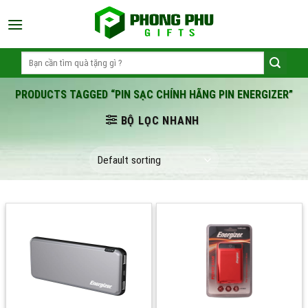
Skip
to
content
Search
for:
PRODUCTS TAGGED “PIN SẠC CHÍNH HÃNG PIN ENERGIZER”
BỘ LỌC NHANH