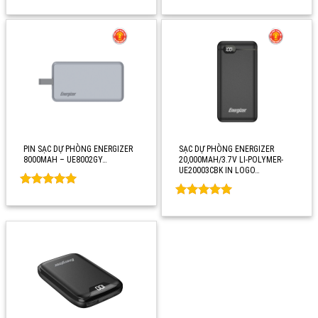
Rated
0
Rated
0
out of 5
out of 5
PIN SẠC DỰ PHÒNG ENERGIZER
SẠC DỰ PHÒNG ENERGIZER
8000MAH – UE8002GY…
20,000MAH/3.7V LI-POLYMER-
UE20003CBK IN LOGO…
Rated
0
Rated
0
out of 5
out of 5