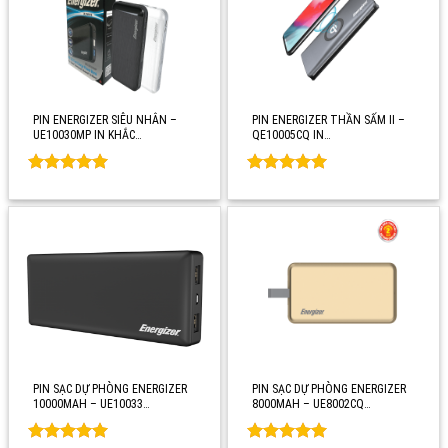
PIN ENERGIZER SIÊU NHÂN –
PIN ENERGIZER THẦN SẤM II –
UE10030MP IN KHẮC…
QE10005CQ IN…
Rated
0
Rated
0
out of 5
out of 5
PIN SẠC DỰ PHÒNG ENERGIZER
PIN SẠC DỰ PHÒNG ENERGIZER
10000MAH – UE10033…
8000MAH – UE8002CQ…