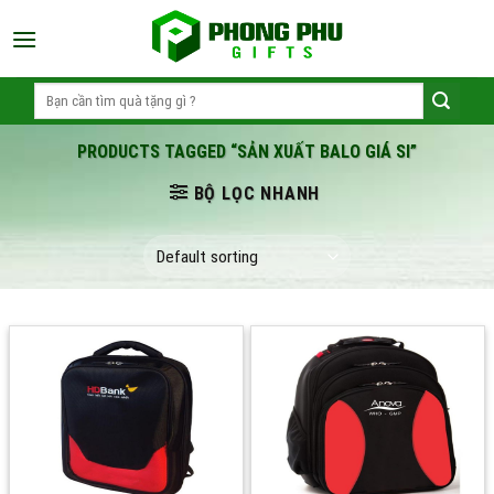
Skip
to
content
Search
for:
PRODUCTS TAGGED “SẢN XUẤT BALO GIÁ SI”
BỘ LỌC NHANH