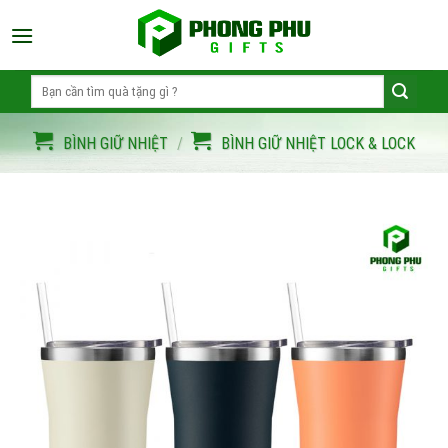
Skip
to
content
Search
for:
BÌNH GIỮ NHIỆT
/
BÌNH GIỮ NHIỆT LOCK & LOCK