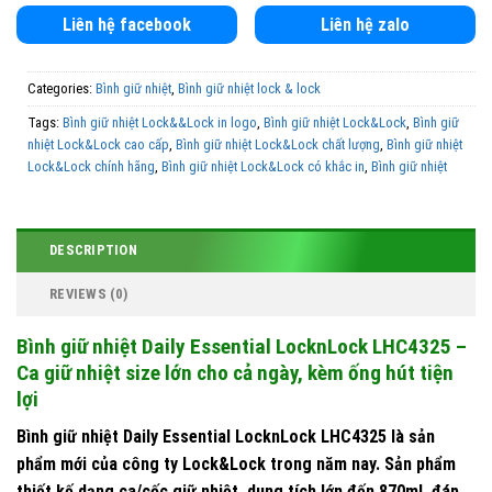
Liên hệ facebook
Liên hệ zalo
Categories:
Bình giữ nhiệt
,
Bình giữ nhiệt lock & lock
Tags:
Bình giữ nhiệt Lock&&Lock in logo
,
Bình giữ nhiệt Lock&Lock
,
Bình giữ
nhiệt Lock&Lock cao cấp
,
Bình giữ nhiệt Lock&Lock chất lượng
,
Bình giữ nhiệt
Lock&Lock chính hãng
,
Bình giữ nhiệt Lock&Lock có khắc in
,
Bình giữ nhiệt
Lock&Lock đa dạng mẫu mã
,
Bình giữ nhiệt Lock&Lock giá rẻ
,
Bình giữ nhiệt
Lock&Lock in ấn chuyên nghiệp
,
Bình giữ nhiệt Lock&Lock in hình
,
Bình giữ nhiệt
Lock&Lock khắc in
,
Bình giữ nhiệt Lock&Lock khắc in chất lượng
,
Bình giữ nhiệt
DESCRIPTION
Lock&Lock khắc in theo yêu cầu
,
Bình giữ nhiệt Lock&Lock khắc tên
,
Bình giữ
nhiệt Lock&Lock làm quà tặng khắc in
,
Bình giữ nhiệt Lock&Lock tùy chỉnh
,
Bình
REVIEWS (0)
giữ nhiệt Lock&Lock ưu điểm
,
Bình giữ nhiệt Lock&Lock uy tín
,
Đánh giá bình
giữ nhiệt Lock&Lock
,
Mua bình giữ nhiệt Lock&Lock
Bình giữ nhiệt Daily Essential LocknLock LHC4325 –
Ca giữ nhiệt size lớn cho cả ngày, kèm ống hút tiện
lợi
Bình giữ nhiệt Daily Essential LocknLock LHC4325 là sản
phẩm mới của công ty Lock&Lock trong năm nay. Sản phẩm
thiết kế dạng ca/cốc giữ nhiệt, dung tích lớn đến 870ml, đáp