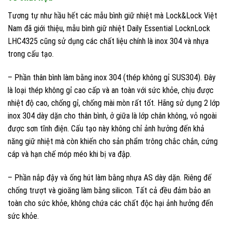
Tương tự như hầu hết các mẫu bình giữ nhiệt mà Lock&Lock Việt
Nam đã giới thiệu, mẫu bình giữ nhiệt Daily Essential LocknLock
LHC4325 cũng sử dụng các chất liệu chính là inox 304 và nhựa
trong cấu tạo.
– Phần thân bình làm bằng inox 304 (thép không gỉ SUS304). Đây
là loại thép không gỉ cao cấp và an toàn với sức khỏe, chịu được
nhiệt độ cao, chống gỉ, chống mài mòn rất tốt. Hãng sử dụng 2 lớp
inox 304 dày dặn cho thân bình, ở giữa là lớp chân không, vỏ ngoài
được sơn tĩnh điện. Cấu tạo này không chỉ ảnh hưởng đến khả
năng giữ nhiệt mà còn khiến cho sản phẩm trông chắc chắn, cứng
cáp và hạn chế móp méo khi bị va đập.
– Phần nắp đậy và ống hút làm bằng nhựa AS dày dặn. Riêng đế
chống trượt và gioăng làm bằng silicon. Tất cả đều đảm bảo an
toàn cho sức khỏe, không chứa các chất độc hại ảnh hưởng đến
sức khỏe.