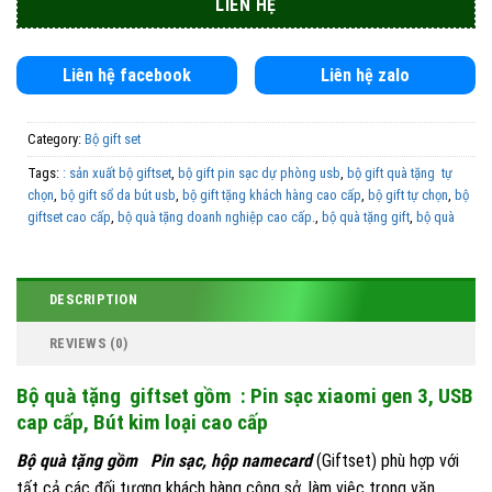
Liên hệ facebook
Liên hệ zalo
Category:
Bộ gift set
Tags:
: sản xuất bộ giftset
,
bộ gift pin sạc dự phòng usb
,
bộ gift quà tặng tự
chọn
,
bộ gift sổ da bút usb
,
bộ gift tặng khách hàng cao cấp
,
bộ gift tự chọn
,
bộ
giftset cao cấp
,
bộ quà tặng doanh nghiệp cao cấp.
,
bộ quà tặng gift
,
bộ quà
tặng hay
,
bộ quà tặng tết cao cấp
,
box giftset
,
cung cấp quà tặng gift set
,
cung
cấp quà tặng giftset giá si
,
cung cấp sản phẩm quà tặng giftset
,
gift set
,
giftset
box
,
hộp gift
,
hộp gift set giá rẻ
,
phân phối bộ quà tặng giftset
,
quà tặng giftset
DESCRIPTION
giá rẻ
,
sản xuất bộ gift nhanh
,
sản xuất hộp gift
,
sản xuất quà tặng tự chọn
REVIEWS (0)
Bộ quà tặng giftset gồm : Pin sạc xiaomi gen 3, USB
cap cấp, Bút kim loại cao cấp
Bộ quà tặng gồm Pin sạc, hộp namecard
(Giftset) phù hợp với
tất cả các đối tượng khách hàng công sở, làm việc trong văn