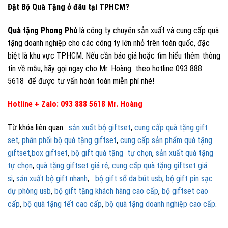
Đặt Bộ Quà Tặng ở đâu tại TPHCM?
Quà tặng Phong Phú
là công ty chuyên sản xuất và cung cấp quà
tặng doanh nghiệp cho các công ty lớn nhỏ trên toàn quốc, đặc
biệt là khu vực TPHCM. Nếu cần báo giá hoặc tìm hiểu thêm thông
tin về mẫu, hãy gọi ngay cho Mr. Hoàng theo hotline 093 888
5618 để được tư vấn hoàn toàn miễn phí nhé!
Hotline + Zalo: 093 888 5618 Mr. Hoàng
Từ khóa liên quan :
sản xuất bộ giftset
,
cung cấp quà tặng gift
set
,
phân phối bộ quà tặng giftset
,
cung cấp sản phẩm quà tặng
giftset
,
box giftset
,
bộ gift quà tặng tự chọn
,
sản xuất quà tặng
tự chọn
,
quà tặng giftset giá rẻ
,
cung cấp quà tặng giftset giá
si
,
sản xuất bộ gift nhanh
,
bộ gift sổ da bút usb
,
bộ gift pin sạc
dự phòng usb
,
bộ gift tặng khách hàng cao cấp
,
bộ giftset cao
cấp
,
bộ quà tặng tết cao cấp
,
bộ quà tặng doanh nghiệp cao cấp
.