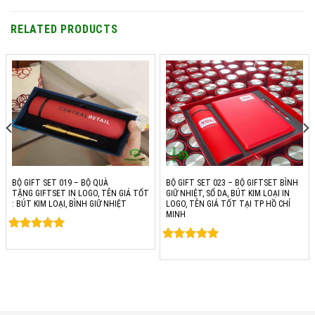
RELATED PRODUCTS
BỘ GIFT SET 019 – BỘ QUÀ
BỘ GIFT SET 023 – BỘ GIFTSET BÌNH
TẶNG GIFTSET IN LOGO, TÊN GIÁ TỐT
GIỮ NHIỆT, SỔ DA, BÚT KIM LOẠI IN
: BÚT KIM LOẠI, BÌNH GIỮ NHIỆT
LOGO, TÊN GIÁ TỐT TẠI TP HỒ CHÍ
MINH
Rated
0
Rated
0
out of 5
out of 5