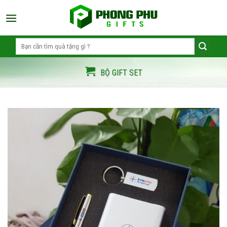
Skip
to
content
Search
for:
BỘ GIFT SET