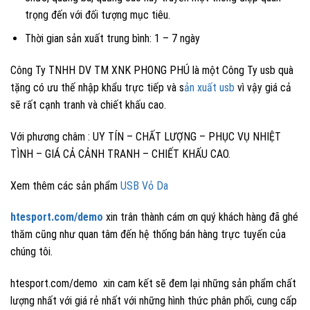
trọng đến với đối tượng mục tiêu.
Thời gian sản xuất trung bình: 1 – 7 ngày
Công Ty TNHH DV TM XNK PHONG PHÚ là một Công Ty usb quà
tặng có ưu thế nhập khẩu trực tiếp và s
ản xuất usb
vì vậy giá cả
sẽ rất cạnh tranh và chiết khấu cao.
Với phương châm : UY TÍN – CHẤT LƯỢNG – PHỤC VỤ NHIỆT
TÌNH – GIÁ CẢ CẢNH TRANH – CHIẾT KHẤU CAO.
Xem thêm các sản phẩm
USB Vỏ Da
htesport.com/demo
xin trân thành cám ơn quý khách hàng đã ghé
thăm cũng như quan tâm đến hệ thống bán hàng trực tuyến của
chúng tôi.
htesport.com/demo xin cam kết sẽ đem lại những sản phẩm chất
lượng nhất với giá rẻ nhất với những hình thức phân phối, cung cấp