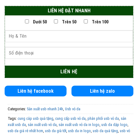
LIÊN HỆ ĐẶT NHANH
Dưới 50
Trên 50
Trên 100
Liên hệ facebook
Liên hệ zalo
Categories:
Sản xuất usb nhanh 24h
,
Usb vỏ da
Tags:
cung câp usb quà tặng
,
cung cấp usb vỏ da
,
phân phối usb vỏ da
,
sản
xuất usb da
,
sản xuất usb vỏ da
,
sản xuất usb vỏ da in logo
,
usb da dập logo
,
usb da giá rẻ nhất hcm
,
usb da già tốt
,
usb da in logo
,
usb da quà tặng
,
usb vỏ
da giá rẻ
,
usb vỏ da in ấn logo theo yêu cầu
,
usb vỏ da in logo
,
usb vỏ da khắc