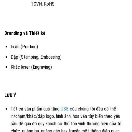
TCVN; RoHS
Branding và Thiết kế
In ấn (Printing)
Dập (Stamping, Embossing)
Khắc laser (Engraving)
LƯU Ý
Tất cả sản phẩm quà tặng
USB
của chúng tôi đều có thể
in/chạm/khắc/dập logo, hình ảnh, hoa văn tùy biến theo yêu
cầu để qua đó quý khách có thể tôn vinh thương hiệu của tổ
chức, quảng bá, quảng cáo hay truyền một thông điệp quan