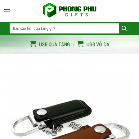
Skip
to
content
Search
for:
USB QUÀ TẶNG
/
USB VỎ DA