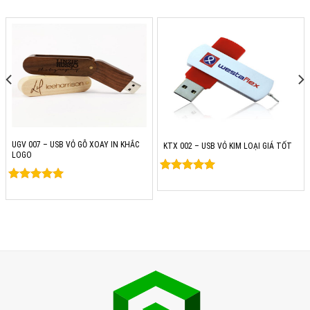
UGV 007 – USB VỎ GỖ XOAY IN KHẮC
KTX 002 – USB VỎ KIM LOẠI GIÁ TỐT
LOGO
Rated
0
Rated
0
out of 5
out of 5