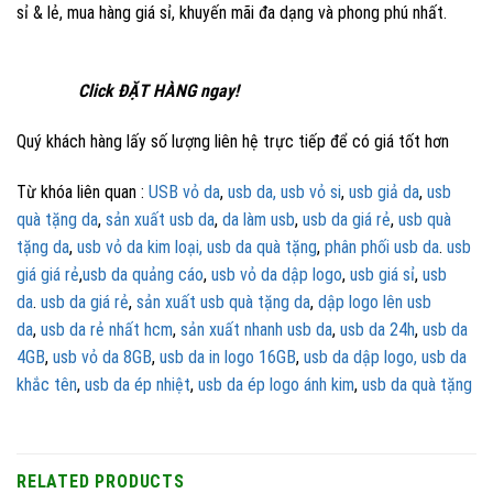
sỉ & lẻ, mua hàng giá sỉ, khuyến mãi đa dạng và phong phú nhất.
Click ĐẶT HÀNG ngay!
Quý khách hàng lấy số lượng liên hệ trực tiếp để có giá tốt hơn
Từ khóa liên quan :
USB vỏ da
,
usb da,
usb vỏ si
,
usb giả da
,
usb
quà tặng da
,
sản xuất usb da
,
da làm usb
,
usb da giá rẻ
,
usb quà
tặng da
,
usb vỏ da kim loại,
usb da quà tặng
,
phân phối usb da
.
usb
giá giá rẻ
,
usb da quảng cáo
,
usb vỏ da dập logo
,
usb giá sỉ
,
usb
da
.
usb da giá rẻ
,
sản xuất usb quà tặng da
,
dập logo lên usb
da
,
usb da rẻ nhất hcm
,
sản xuất nhanh usb da
,
usb da 24h
,
usb da
4GB
,
usb vỏ da 8GB
,
usb da in logo 16GB
,
usb da dập logo,
usb da
khắc tên
,
usb da ép nhiệt
,
usb da ép logo ánh kim
,
usb da quà tặng
RELATED PRODUCTS