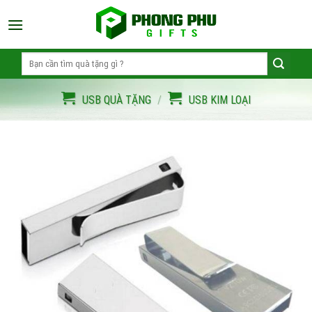
Skip
to
content
Search
for:
USB QUÀ TẶNG
/
USB KIM LOẠI