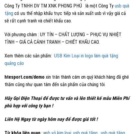
Công Ty TNHH DV TM XNK PHONG PHÚ là một Công Ty
usb quà
tặng
có ưu thế nhập khẩu trực tiếp và sản xuất usb vì vậy giá cả
sẽ rất cạnh tranh và chiết khấu cao.
Với phương châm : UY TÍN – CHẤT LƯỢNG – PHỤC VỤ NHIỆT
TÌNH – GIÁ CẢ CẢNH TRANH – CHIẾT KHẤU CAO.
Xem thêm các sản phẩm:
USB Kim Loại in logo làm quà tặng
quảng cáo
htesport.com/demo
xin trân thành cám ơn quý khách hàng đã ghé
thăm cũng như quan tâm đến sản phẩm của chúng tôi.
Hãy Gọi Điện Thoại để được tư vấn và lên thiết kế mẫu Miễn Phí
phù hợp với công ty bạn !
Liên Hệ Ngay từ ngày hôm nay để được giá tốt !
Từ khóa liên quan
: u
sb vỏ kim loại
,
usb quà tặng
,
usb quà tặng