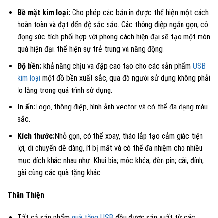
Bề mặt kim loại:
Cho phép các bản in được thể hiện một cách
hoàn toàn và đạt đến độ sắc sảo. Các thông điệp ngắn gọn, cô
đọng súc tích phối hợp với phong cách hiện đại sẽ tạo một món
quà hiện đại, thể hiện sự trẻ trung và năng động.
Độ bền:
khả năng chịu va đập cao tạo cho các sản phẩm
USB
kim loại
một đồ bền xuất sắc, qua đó người sử dụng không phải
lo lắng trong quá trình sử dụng.
In ấn:
Logo, thông điệp, hình ảnh vector và có thể đa dạng màu
sắc.
Kích thước:
Nhỏ gọn, có thể xoay, tháo lắp tạo cảm giác tiện
lợi, di chuyển dễ dàng, ít bị mất và có thể đa nhiệm cho nhiều
mục đích khác nhau như: Khui bia; móc khóa; đèn pin; cài, đính,
gài cùng các quà tặng khác
Thân Thiện
Tất cả sản phẩm
quà tặng USB
đều được sản xuất từ các