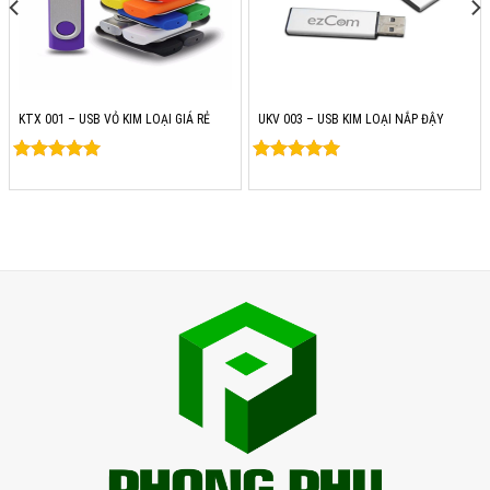
KTX 001 – USB VỎ KIM LOẠI GIÁ RẺ
UKV 003 – USB KIM LOẠI NẮP ĐẬY
Rated
0
Rated
0
out of 5
out of 5