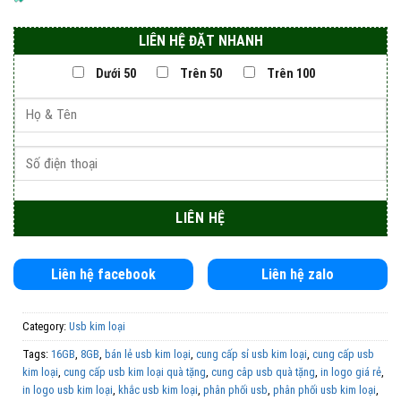
LIÊN HỆ ĐẶT NHANH
Dưới 50
Trên 50
Trên 100
Liên hệ facebook
Liên hệ zalo
Category:
Usb kim loại
Tags:
16GB
,
8GB
,
bán lẻ usb kim loại
,
cung cấp sỉ usb kim loại
,
cung cấp usb
kim loại
,
cung cấp usb kim loại quà tặng
,
cung câp usb quà tặng
,
in logo giá rẻ
,
in logo usb kim loại
,
khắc usb kim loại
,
phân phối usb
,
phân phối usb kim loại
,