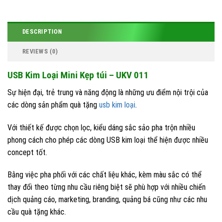
phân phối usb kim loại quà tặng
,
quà tặng doanh nghiệp
,
quà tặng giá sỉ
,
quà
tặng in logo
,
sản xuất in ấn logo usb kim loại
,
sản xuất usb kim loại
,
usb in logo
giá rẻ
,
USB KIM LOẠI
,
usb kim loại 24h
,
usb kim loại 2GB 4GB
,
usb kim loại giá
DESCRIPTION
rẻ
,
usb kim loại giá sỉ
,
usb kim loại in logo
,
usb kim loại khắc laser logo
,
usb
kim loại khắc tên
,
usb kim loại phong phú
,
usb kim loại quà tặng
,
usb kim loại
REVIEWS (0)
quảng cáo
,
usb quà tặng
,
usb quà tặng kim loại
,
usb vỏ kim loại
USB Kim Loại Mini Kẹp túi – UKV 011
Sự hiện đại, trẻ trung và năng động là những ưu điểm nội trội của
các dòng sản phẩm quà tặng
usb kim loại
.
Với thiết kế được chọn lọc, kiểu dáng sắc sảo pha trộn nhiều
phong cách cho phép các dòng USB kim loại thể hiện được nhiều
concept tốt.
Bằng việc pha phối với các chất liệu khác, kèm màu sắc có thể
thay đổi theo từng nhu cầu riêng biệt sẽ phù hợp với nhiều chiến
dịch quảng cáo, marketing, branding, quảng bá cũng như các nhu
cầu quà tặng khác.