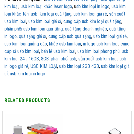
kim loại
,
usb kim loại khắc laser logo
, u
sb kim loại in logo
,
usb kim
loại khắc tên
,
usb kim loại quà tặng
,
usb kim loại giá rẻ
,
sản xuất
usb kim loại
,
usb kim loại giá sỉ
,
cung cấp usb kim loại quà tặng
,
phân phối usb kim loại quà tặng
,
quà tặng doanh nghiệp
,
quà tặng
in logo
,
quà tặng giá sỉ
,
cung cấp usb quà tặng
,
usb kim loại giá rẻ
,
usb kim loại quảng cáo
,
khắc usb kim loại
,
in logo usb kim loại
,
cung
cấp sỉ usb kim loại
,
bán lẻ usb kim loại
,
usb kim loại phong phú
,
usb
kim loại 24h
,
16GB
,
8GB
,
phân phối usb
,
sản xuất usb kim loại
,
usb
in logo giá rẻ
,
USB KIM LOẠI
,
usb kim loại 2GB 4GB
,
usb kim loại giá
sỉ,
usb kim loại in logo
RELATED PRODUCTS