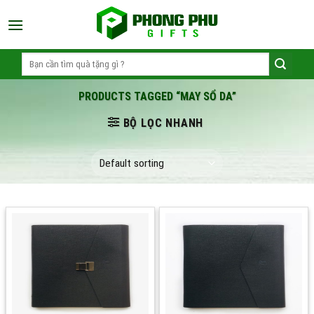
Skip
to
content
Search
for:
PRODUCTS TAGGED “MAY SỔ DA”
BỘ LỌC NHANH