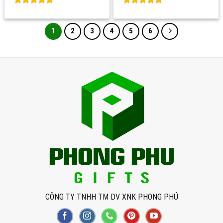
Rated
0
Rated
0
out of 5
out of 5
1
2
3
4
5
6
CÔNG TY TNHH TM DV XNK PHONG PHÚ