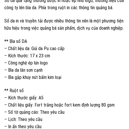
Sổ da quà tặng thường được in hoặc ép nhũ logo, thương hiệu của
công ty lên bìa da. Phía trong ruột in các thông tin quảng bá.
Sổ da in và truyền tải được nhiều thông tin nên là một phương tiện
hữu hiệu trong việc quảng bá sản phẩm, dịch vụ của doanh nghiệp.
** Bìa sổ DA
– Chất liệu da: Giả da Pu cao cấp
– Kích thước: 17 x 23 cm
– Công nghệ ép lún logo
– Bìa da lăn sơn cạnh
– Bìa gập khuy nút bấm kim loại
** Ruột sổ
– Kích thước giấy: A5
– Chất liệu giấy: Fort trắng hoặc fort kem định lượng 80 gsm
– Số tờ quảng cáo: Theo yêu cầu
– Lịch: Theo yêu cầu
– In ấn theo yêu cầu