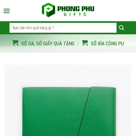
Skip
to
content
Search
for:
SỔ DA, SỔ GIẤY QUÀ TẶNG
/
SỔ BÌA CÒNG PU