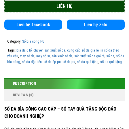
Liên hệ facebook
Liên hệ zalo
Category:
Sổ bìa còng PU
Tags:
bìa da 6 lổ
,
chuyên sản xuất sổ da
,
cung cấp sổ da giá rẻ
,
in sổ da theo
yêu cầu
,
may sổ da
,
may sổ si
,
sản xuất sổ da
,
sản xuất sổ da giá rẻ
,
sổ da
,
sổ da
bìa còng
,
sổ da dập tên
,
sổ da ép pu
,
sổ da pu
,
sổ da quà tặng
,
sổ da quà tặng
in logo
,
sổ dán gáy
,
sổ lò xo
DESCRIPTION
REVIEWS (0)
SỔ DA BÌA CÒNG CAO CẤP – SỔ TAY QUÀ TẶNG ĐỘC ĐÁO
CHO DOANH NGHIỆP