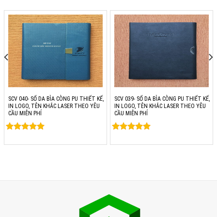
SCV 040- SỔ DA BÌA CÒNG PU THIẾT KẾ,
SCV 039- SỔ DA BÌA CÒNG PU THIẾT KẾ,
IN LOGO, TÊN KHẮC LASER THEO YÊU
IN LOGO, TÊN KHẮC LASER THEO YÊU
CẦU MIỄN PHÍ
CẦU MIỄN PHÍ
Rated
0
Rated
0
out of 5
out of 5