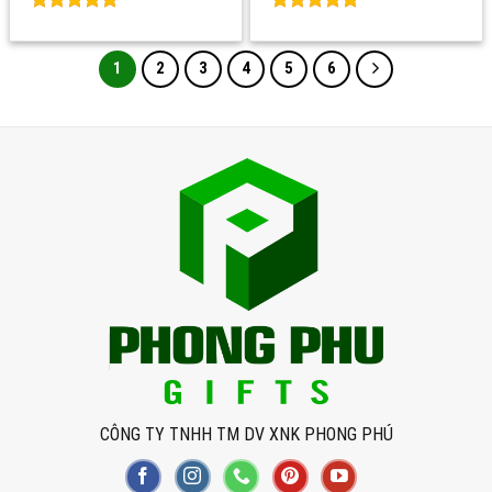
Rated
0
Rated
0
out of 5
out of 5
1
2
3
4
5
6
CÔNG TY TNHH TM DV XNK PHONG PHÚ