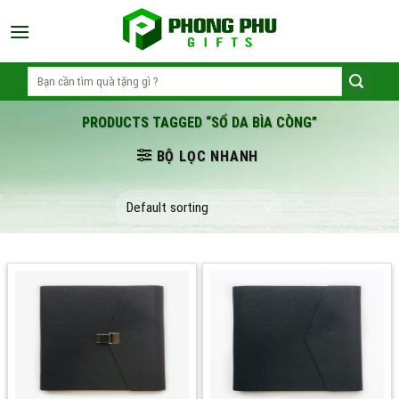
Skip
to
content
Search
for:
PRODUCTS TAGGED “SỔ DA BÌA CÒNG”
BỘ LỌC NHANH