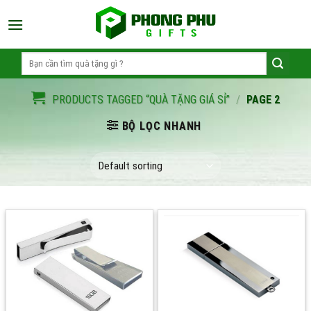
Skip
to
content
Search
for:
PRODUCTS TAGGED “QUÀ TẶNG GIÁ SỈ”
/
PAGE 2
BỘ LỌC NHANH