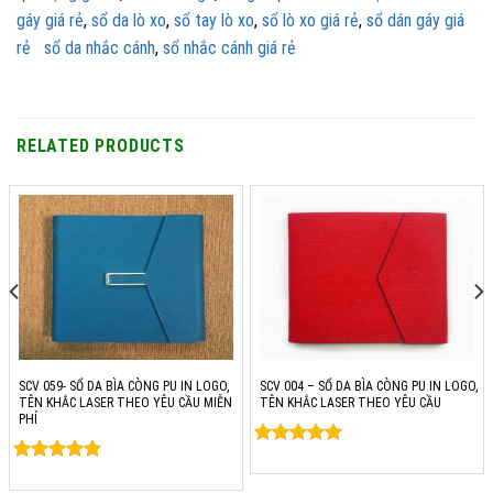
gáy giá rẻ
,
sổ da lò xo
,
sổ tay lò xo
,
sổ lò xo giá rẻ
,
sổ dán gáy giá
rẻ
sổ da nhắc cánh
,
sổ nhắc cánh giá rẻ
RELATED PRODUCTS
SCV 059- SỔ DA BÌA CÒNG PU IN LOGO,
SCV 004 – SỔ DA BÌA CÒNG PU IN LOGO,
TÊN KHẮC LASER THEO YÊU CẦU MIỄN
TÊN KHẮC LASER THEO YÊU CẦU
PHÍ
Rated
0
Rated
0
out of 5
out of 5