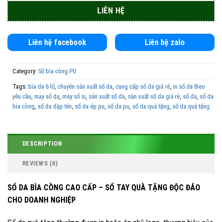
Liên hệ facebook
Liên hệ zalo
Category:
Sổ bìa còng PU
Tags:
bìa da 6 lổ
,
chuyên sản xuất sổ da
,
cung cấp sổ da giá rẻ
,
in sổ da theo
yêu cầu
,
may sổ da
,
may sổ si
,
sản xuất sổ da
,
sản xuất sổ da giá rẻ
,
sổ da
,
sổ da
bìa còng
,
sổ da dập tên
,
sổ da ép pu
,
sổ da pu
,
sổ da quà tặng
,
sổ da quà tặng
in logo
,
sổ dán gáy
,
sổ lò xo
DESCRIPTION
REVIEWS (0)
SỔ DA BÌA CÒNG CAO CẤP – SỔ TAY QUÀ TẶNG ĐỘC ĐÁO
CHO DOANH NGHIỆP