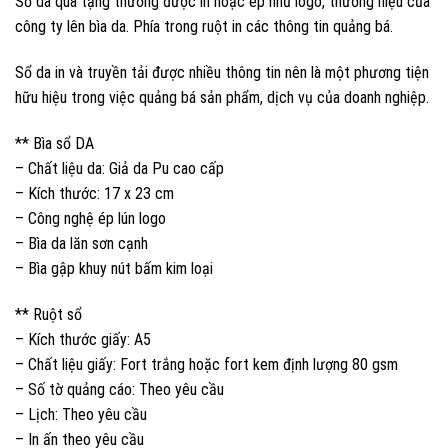
Sổ da quà tặng thường được in hoặc ép nhũ logo, thương hiệu của
công ty lên bìa da. Phía trong ruột in các thông tin quảng bá.
Sổ da in và truyền tải được nhiều thông tin nên là một phương tiện
hữu hiệu trong việc quảng bá sản phẩm, dịch vụ của doanh nghiệp.
** Bìa sổ DA
– Chất liệu da: Giả da Pu cao cấp
– Kích thước: 17 x 23 cm
– Công nghệ ép lún logo
– Bìa da lăn sơn cạnh
– Bìa gập khuy nút bấm kim loại
** Ruột sổ
– Kích thước giấy: A5
– Chất liệu giấy: Fort trắng hoặc fort kem định lượng 80 gsm
– Số tờ quảng cáo: Theo yêu cầu
– Lịch: Theo yêu cầu
– In ấn theo yêu cầu