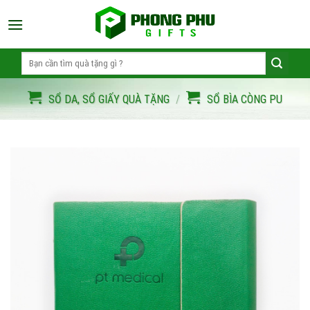
Skip
to
content
Search
for:
SỔ DA, SỔ GIẤY QUÀ TẶNG
/
SỔ BÌA CÒNG PU