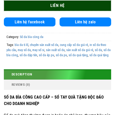
Liên hệ facebook
Liên hệ zalo
Category:
Sổ da bìa còng da
Tags:
bìa da 6 lổ
,
chuyên sản xuất sổ da
,
cung cấp sổ da giá rẻ
,
in sổ da theo
yêu cầu
,
may sổ da
,
may sổ si
,
sản xuất sổ da
,
sản xuất sổ da giá rẻ
,
sổ da
,
sổ da
bìa còng
,
sổ da dập tên
,
sổ da ép pu
,
sổ da pu
,
sổ da quà tặng
,
sổ da quà tặng
in logo
,
sổ dán gáy
,
sổ lò xo
DESCRIPTION
REVIEWS (0)
SỔ DA BÌA CÒNG CAO CẤP – SỔ TAY QUÀ TẶNG ĐỘC ĐÁO
CHO DOANH NGHIỆP