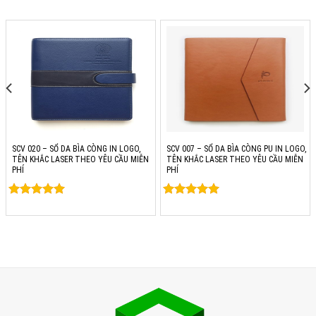
SCV 020 – SỔ DA BÌA CÒNG IN LOGO,
SCV 007 – SỔ DA BÌA CÒNG PU IN LOGO,
TÊN KHẮC LASER THEO YÊU CẦU MIỄN
TÊN KHẮC LASER THEO YÊU CẦU MIỄN
PHÍ
PHÍ
Rated
0
Rated
0
out of 5
out of 5