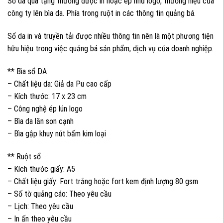
Sổ da quà tặng thường được in hoặc ép nhũ logo, thương hiệu của
công ty lên bìa da. Phía trong ruột in các thông tin quảng bá.
Sổ da in và truyền tải được nhiều thông tin nên là một phương tiện
hữu hiệu trong việc quảng bá sản phẩm, dịch vụ của doanh nghiệp.
** Bìa sổ DA
– Chất liệu da: Giả da Pu cao cấp
– Kích thước: 17 x 23 cm
– Công nghệ ép lún logo
– Bìa da lăn sơn cạnh
– Bìa gập khuy nút bấm kim loại
** Ruột sổ
– Kích thước giấy: A5
– Chất liệu giấy: Fort trắng hoặc fort kem định lượng 80 gsm
– Số tờ quảng cáo: Theo yêu cầu
– Lịch: Theo yêu cầu
– In ấn theo yêu cầu