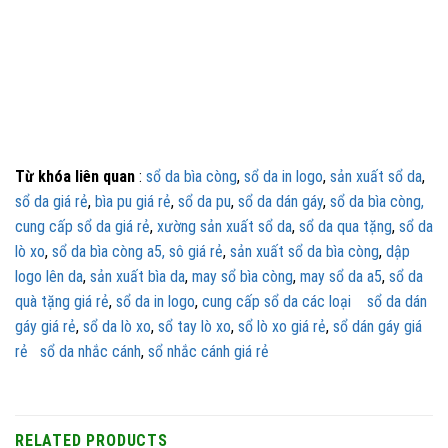
Từ khóa liên quan
:
sổ da bìa còng
,
sổ da in logo
,
sản xuất sổ da
,
sổ da giá rẻ
,
bìa pu giá rẻ
,
sổ da pu
,
sổ da dán gáy
,
sổ da bìa còng,
cung cấp sổ da giá rẻ
,
xường sản xuất sổ da
,
sổ da qua tặng
,
sổ da
lò xo
,
sổ da bìa còng a5,
sô giá rẻ
,
sản xuất sổ da bìa còng
,
dập
logo lên da
,
sản xuất bìa da
,
may sổ bìa còng
,
may sổ da a5
,
sổ da
quà tặng giá rẻ
,
sổ da in logo
,
cung cấp sổ da các loại
sổ da dán
gáy giá rẻ
,
sổ da lò xo
,
sổ tay lò xo
,
sổ lò xo giá rẻ
,
sổ dán gáy giá
rẻ
sổ da nhắc cánh
,
sổ nhắc cánh giá rẻ
RELATED PRODUCTS