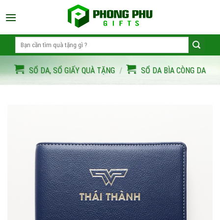
Skip
to
content
Search
for:
SỔ DA, SỔ GIẤY QUÀ TẶNG
/
SỔ DA BÌA CÒNG DA